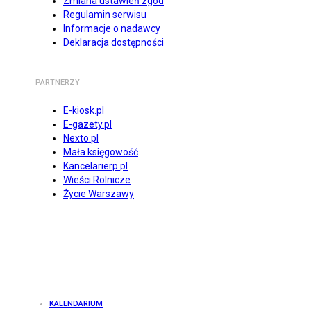
Zmiana ustawień zgód
Regulamin serwisu
Informacje o nadawcy
Deklaracja dostępności
PARTNERZY
E-kiosk.pl
E-gazety.pl
Nexto.pl
Mała księgowość
Kancelarierp.pl
Wieści Rolnicze
Życie Warszawy
KALENDARIUM