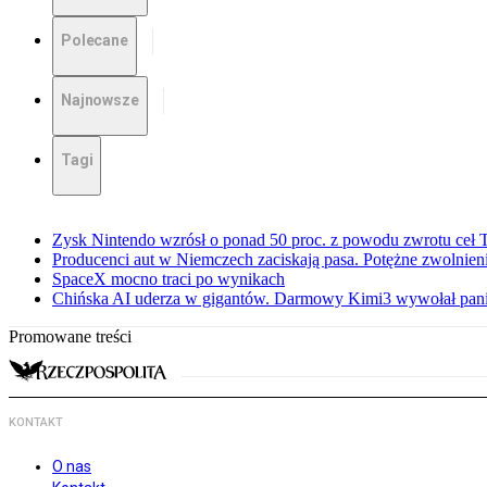
Polecane
Najnowsze
Tagi
Zysk Nintendo wzrósł o ponad 50 proc. z powodu zwrotu ceł
Producenci aut w Niemczech zaciskają pasa. Potężne zwolnieni
SpaceX mocno traci po wynikach
Chińska AI uderza w gigantów. Darmowy Kimi3 wywołał pani
Promowane treści
KONTAKT
O nas