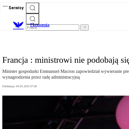
Serwisy
Ekonomia
Francja : ministrowi nie podobają si
Minister gospodarki Emmanuel Macron zapowiedział wywieranie presj
wynagrodzenia przez radę administracyjną
Publikacja:
04.05.2016 07:00