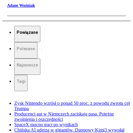
Adam Woźniak
Powiązane
Polecane
Najnowsze
Tagi
Zysk Nintendo wzrósł o ponad 50 proc. z powodu zwrotu ceł
Trumpa
Producenci aut w Niemczech zaciskają pasa. Potężne
zwolnienia i oszczędności
SpaceX mocno traci po wynikach
Chińska AI uderza w gigantów. Darmowy Kimi3 wywołał