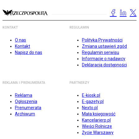
KONTAKT
REGULAMIN
O nas
Polityka Prywatności
Kontakt
Zmiana ustawień zgód
Napisz do nas
Regulamin serwisu
Informacje o nadawcy
Deklaracja dostępności
REKLAMA I PRENUMERATA
PARTNERZY
Reklama
E-kiosk.pl
Ogłoszenia
E-gazety.pl
Prenumerata
Nexto.pl
Archiwum
Mała księgowość
Kancelarierp.pl
Wieści Rolnicze
Życie Warszawy