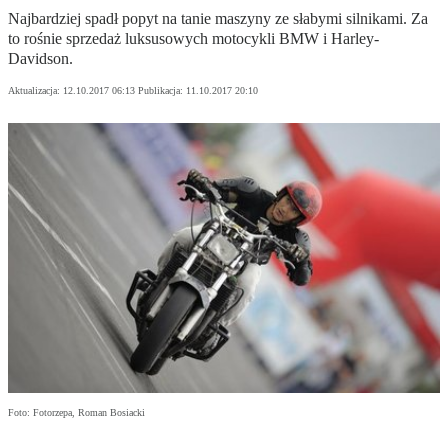
Najbardziej spadł popyt na tanie maszyny ze słabymi silnikami. Za
to rośnie sprzedaż luksusowych motocykli BMW i Harley-
Davidson.
Aktualizacja:
12.10.2017 06:13
Publikacja:
11.10.2017 20:10
Foto: Fotorzepa, Roman Bosiacki