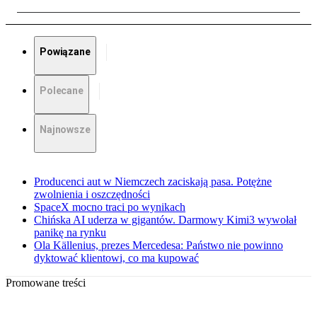
Powiązane
Polecane
Najnowsze
Producenci aut w Niemczech zaciskają pasa. Potężne
zwolnienia i oszczędności
SpaceX mocno traci po wynikach
Chińska AI uderza w gigantów. Darmowy Kimi3 wywołał
panikę na rynku
Ola Källenius, prezes Mercedesa: Państwo nie powinno
dyktować klientowi, co ma kupować
Promowane treści