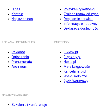
O nas
Polityka Prywatności
Kontakt
Zmiana ustawień zgód
Napisz do nas
Regulamin serwisu
Informacje o nadawcy
Deklaracja dostępności
REKLAMA I PRENUMERATA
PARTNERZY
Reklama
E-kiosk.pl
Ogłoszenia
E-gazety.pl
Prenumerata
Nexto.pl
Archiwum
Mała księgowość
Kancelarierp.pl
Wieści Rolnicze
Życie Warszawy
NASZE WYDARZENIA
Szkolenia i konferencje