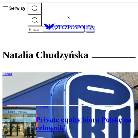
Serwisy
Natalia Chudzyńska
BANKI
Zmiany statutu PKO BP przegłosowane
FINANSE
Private equity biorą Polskę na
celownik