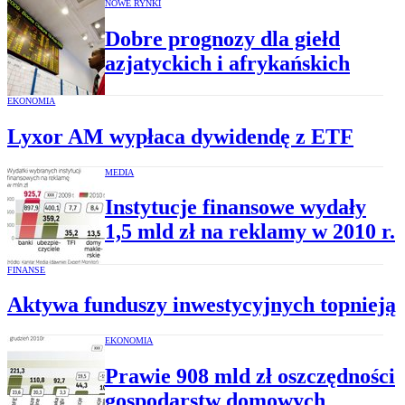
NOWE RYNKI
Dobre prognozy dla giełd
azjatyckich i afrykańskich
EKONOMIA
Lyxor AM wypłaca dywidendę z ETF
MEDIA
Instytucje finansowe wydały
1,5 mld zł na reklamy w 2010 r.
FINANSE
Aktywa funduszy inwestycyjnych topnieją
EKONOMIA
Prawie 908 mld zł oszczędności
gospodarstw domowych