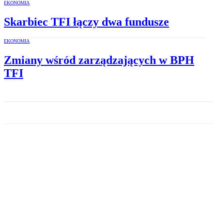
EKONOMIA
Skarbiec TFI łączy dwa fundusze
EKONOMIA
Zmiany wśród zarządzających w BPH
TFI
EKONOMIA
116 mld zł aktywów funduszy
na koniec 2010 r.
EKONOMIA
Dobra końcówka roku dla Arki