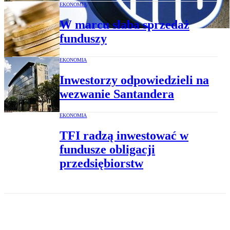
EKONOMIA
W marcu słaba sprzedaż
funduszy
EKONOMIA
Inwestorzy odpowiedzieli na
wezwanie Santandera
EKONOMIA
TFI radzą inwestować w
fundusze obligacji
przedsiębiorstw