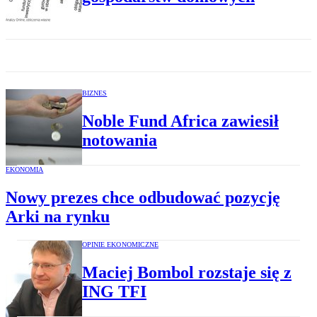
BIZNES
Noble Fund Africa zawiesił
notowania
EKONOMIA
Nowy prezes chce odbudować pozycję
Arki na rynku
OPINIE EKONOMICZNE
Maciej Bombol rozstaje się z
ING TFI