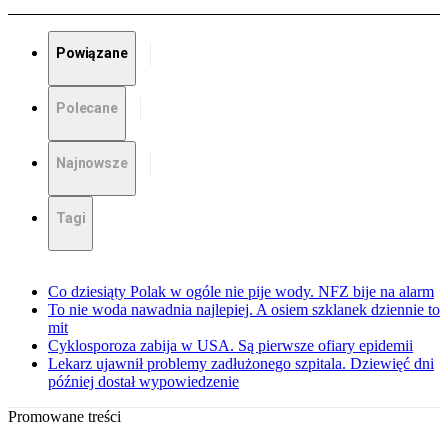
Powiązane
Polecane
Najnowsze
Tagi
Co dziesiąty Polak w ogóle nie pije wody. NFZ bije na alarm
To nie woda nawadnia najlepiej. A osiem szklanek dziennie to
mit
Cyklosporoza zabija w USA. Są pierwsze ofiary epidemii
Lekarz ujawnił problemy zadłużonego szpitala. Dziewięć dni
później dostał wypowiedzenie
Promowane treści