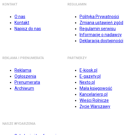
KONTAKT
REGULAMIN
O nas
Polityka Prywatności
Kontakt
Zmiana ustawień zgód
Napisz do nas
Regulamin serwisu
Informacje o nadawcy
Deklaracja dostępności
REKLAMA I PRENUMERATA
PARTNERZY
Reklama
E-kiosk.pl
Ogłoszenia
E-gazety.pl
Prenumerata
Nexto.pl
Archiwum
Mała księgowość
Kancelarierp.pl
Wieści Rolnicze
Życie Warszawy
NASZE WYDARZENIA