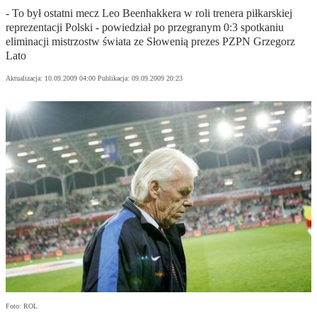
- To był ostatni mecz Leo Beenhakkera w roli trenera piłkarskiej
reprezentacji Polski - powiedział po przegranym 0:3 spotkaniu
eliminacji mistrzostw świata ze Słowenią prezes PZPN Grzegorz
Lato
Aktualizacja:
10.09.2009 04:00
Publikacja:
09.09.2009 20:23
Foto: ROL