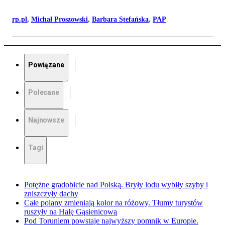
rp.pl
,
Michał Proszowski
,
Barbara Stefańska
,
PAP
Powiązane
Polecane
Najnowsze
Tagi
Potężne gradobicie nad Polską. Bryły lodu wybiły szyby i
zniszczyły dachy
Całe polany zmieniają kolor na różowy. Tłumy turystów
ruszyły na Halę Gąsienicową
Pod Toruniem powstaje najwyższy pomnik w Europie.