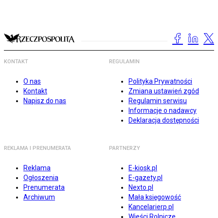
KONTAKT
REGULAMIN
O nas
Polityka Prywatności
Kontakt
Zmiana ustawień zgód
Napisz do nas
Regulamin serwisu
Informacje o nadawcy
Deklaracja dostępności
REKLAMA I PRENUMERATA
PARTNERZY
Reklama
E-kiosk.pl
Ogłoszenia
E-gazety.pl
Prenumerata
Nexto.pl
Archiwum
Mała księgowość
Kancelarierp.pl
Wieści Rolnicze