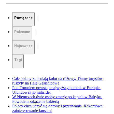
Powiązane
Polecane
Najnowsze
Tagi
Całe polany zmieniają kolor na różowy. Tłumy turystów
ruszyły na Halę Gąsienicową
Pod Toruniem powstaje najwyższy pomnik w Europie.
Ufundował go miliarder
W Niemczech dwie osoby zmarły po kąpieli w Bałtyku.
Powodem zakażenie bakterią
Polacy chcą uczyć się obrony i przetrwania. Rekordowe
zainteresowanie kursami