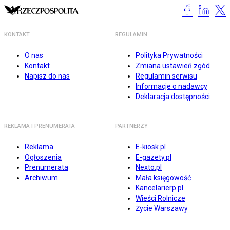
KONTAKT
REGULAMIN
O nas
Polityka Prywatności
Kontakt
Zmiana ustawień zgód
Napisz do nas
Regulamin serwisu
Informacje o nadawcy
Deklaracja dostępności
REKLAMA I PRENUMERATA
PARTNERZY
Reklama
E-kiosk.pl
Ogłoszenia
E-gazety.pl
Prenumerata
Nexto.pl
Archiwum
Mała księgowość
Kancelarierp.pl
Wieści Rolnicze
Życie Warszawy