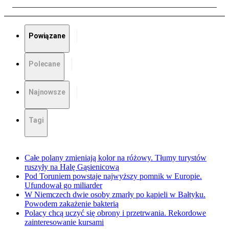
Powiązane
Polecane
Najnowsze
Tagi
Całe polany zmieniają kolor na różowy. Tłumy turystów
ruszyły na Halę Gąsienicową
Pod Toruniem powstaje najwyższy pomnik w Europie.
Ufundował go miliarder
W Niemczech dwie osoby zmarły po kąpieli w Bałtyku.
Powodem zakażenie bakterią
Polacy chcą uczyć się obrony i przetrwania. Rekordowe
zainteresowanie kursami