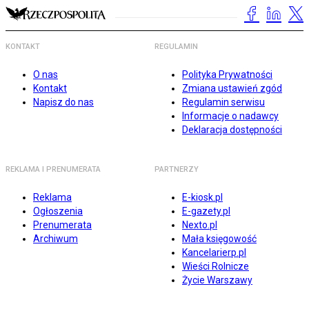
KONTAKT
REGULAMIN
O nas
Polityka Prywatności
Kontakt
Zmiana ustawień zgód
Napisz do nas
Regulamin serwisu
Informacje o nadawcy
Deklaracja dostępności
REKLAMA I PRENUMERATA
PARTNERZY
Reklama
E-kiosk.pl
Ogłoszenia
E-gazety.pl
Prenumerata
Nexto.pl
Archiwum
Mała księgowość
Kancelarierp.pl
Wieści Rolnicze
Życie Warszawy