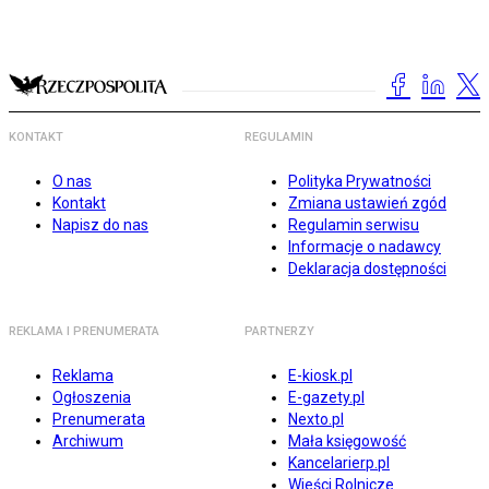
KONTAKT
REGULAMIN
O nas
Polityka Prywatności
Kontakt
Zmiana ustawień zgód
Napisz do nas
Regulamin serwisu
Informacje o nadawcy
Deklaracja dostępności
REKLAMA I PRENUMERATA
PARTNERZY
Reklama
E-kiosk.pl
Ogłoszenia
E-gazety.pl
Prenumerata
Nexto.pl
Archiwum
Mała księgowość
Kancelarierp.pl
Wieści Rolnicze