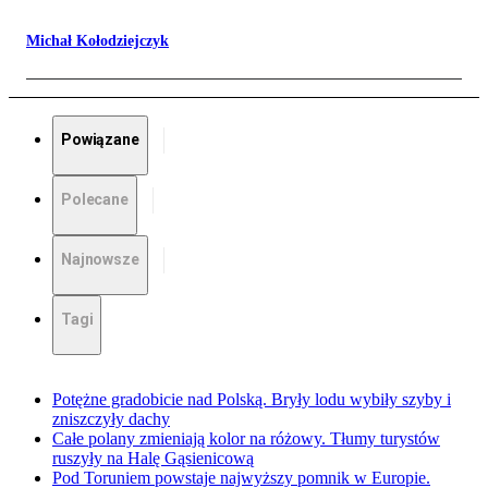
Michał Kołodziejczyk
Powiązane
Polecane
Najnowsze
Tagi
Potężne gradobicie nad Polską. Bryły lodu wybiły szyby i
zniszczyły dachy
Całe polany zmieniają kolor na różowy. Tłumy turystów
ruszyły na Halę Gąsienicową
Pod Toruniem powstaje najwyższy pomnik w Europie.