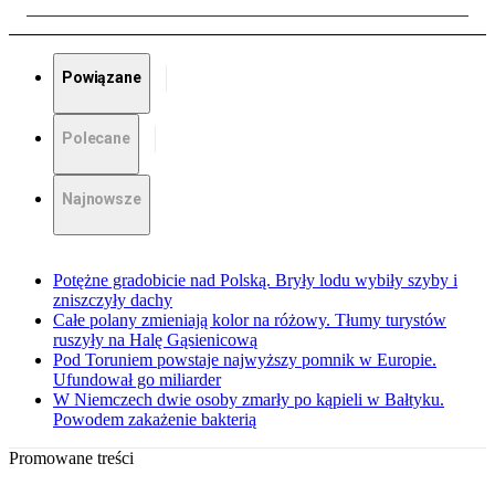
Powiązane
Polecane
Najnowsze
Potężne gradobicie nad Polską. Bryły lodu wybiły szyby i
zniszczyły dachy
Całe polany zmieniają kolor na różowy. Tłumy turystów
ruszyły na Halę Gąsienicową
Pod Toruniem powstaje najwyższy pomnik w Europie.
Ufundował go miliarder
W Niemczech dwie osoby zmarły po kąpieli w Bałtyku.
Powodem zakażenie bakterią
Promowane treści