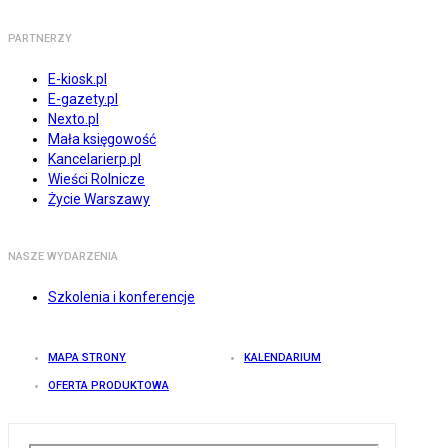
PARTNERZY
E-kiosk.pl
E-gazety.pl
Nexto.pl
Mała księgowość
Kancelarierp.pl
Wieści Rolnicze
Życie Warszawy
NASZE WYDARZENIA
Szkolenia i konferencje
MAPA STRONY
KALENDARIUM
OFERTA PRODUKTOWA