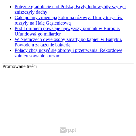
Potężne gradobicie nad Polską. Bryły lodu wybiły szyby i
zniszczyły dachy
Całe polany zmieniają kolor na różowy. Tłumy turystów
ruszyły na Halę Gąsienicową
Pod Toruniem powstaje najwyższy pomnik w Europie.
Ufundował go miliarder
W Niemczech dwie osoby zmarły po kąpieli w Bałtyku.
Powodem zakażenie bakterią
Polacy chcą uczyć się obrony i przetrwania. Rekordowe
zainteresowanie kursami
Promowane treści