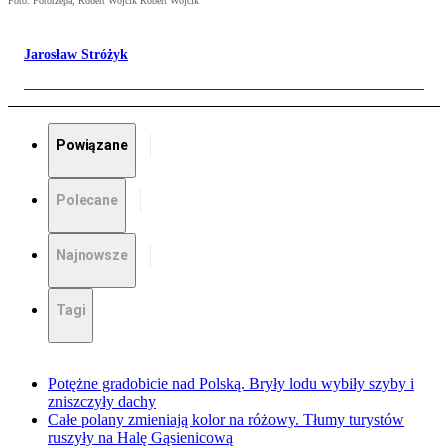
Foto: Fotorzepa, Robert Wójcik Robert Wójcik
Jarosław Stróżyk
Powiązane
Polecane
Najnowsze
Tagi
Potężne gradobicie nad Polską. Bryły lodu wybiły szyby i
zniszczyły dachy
Całe polany zmieniają kolor na różowy. Tłumy turystów
ruszyły na Halę Gąsienicową