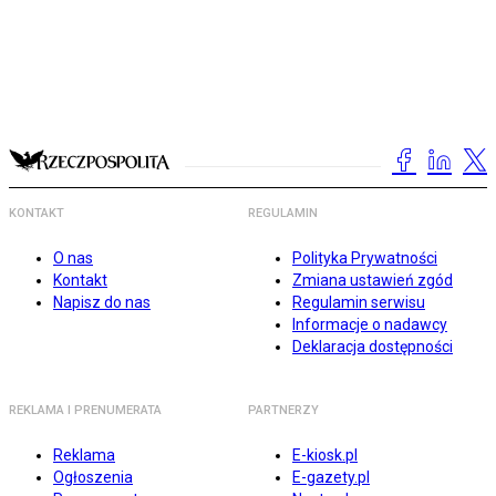
KONTAKT
REGULAMIN
O nas
Polityka Prywatności
Kontakt
Zmiana ustawień zgód
Napisz do nas
Regulamin serwisu
Informacje o nadawcy
Deklaracja dostępności
REKLAMA I PRENUMERATA
PARTNERZY
Reklama
E-kiosk.pl
Ogłoszenia
E-gazety.pl