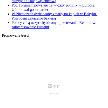
ruszyły na Halę Gąsienicową
Pod Toruniem powstaje najwyższy pomnik w Europie.
Ufundował go miliarder
W Niemczech dwie osoby zmarły po kąpieli w Bałtyku.
Powodem zakażenie bakterią
Polacy chcą uczyć się obrony i przetrwania. Rekordowe
zainteresowanie kursami
Promowane treści