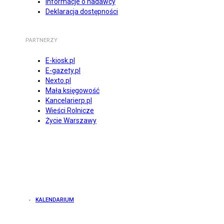
Informacje o nadawcy
Deklaracja dostępności
PARTNERZY
E-kiosk.pl
E-gazety.pl
Nexto.pl
Mała księgowość
Kancelarierp.pl
Wieści Rolnicze
Życie Warszawy
KALENDARIUM