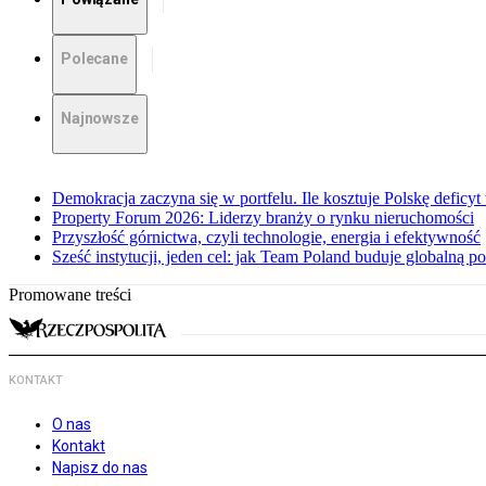
Polecane
Najnowsze
Demokracja zaczyna się w portfelu. Ile kosztuje Polskę deficy
Property Forum 2026: Liderzy branży o rynku nieruchomości
Przyszłość górnictwa, czyli technologie, energia i efektywność
Sześć instytucji, jeden cel: jak Team Poland buduje globalną po
Promowane treści
KONTAKT
O nas
Kontakt
Napisz do nas