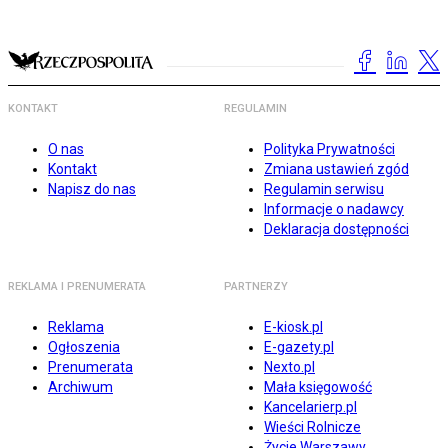
KONTAKT
REGULAMIN
O nas
Polityka Prywatności
Kontakt
Zmiana ustawień zgód
Napisz do nas
Regulamin serwisu
Informacje o nadawcy
Deklaracja dostępności
REKLAMA I PRENUMERATA
PARTNERZY
Reklama
E-kiosk.pl
Ogłoszenia
E-gazety.pl
Prenumerata
Nexto.pl
Archiwum
Mała księgowość
Kancelarierp.pl
Wieści Rolnicze
Życie Warszawy