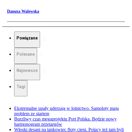
Danuta Walewska
Powiązane
Polecane
Najnowsze
Tagi
Ekstremalne upały uderzają w lotnictwo. Samoloty mają
problem ze startem
Burzliwy czas megaprojektu Port Polska. Będzie nowy
harmonogram przetargów
Włoski desant na tankowiec floty cieni. Polacy też tam byli