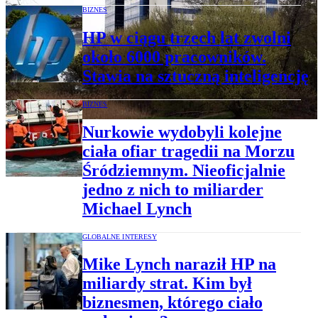
BIZNES
HP w ciągu trzech lat zwolni
około 6000 pracowników.
Stawia na sztuczną inteligencję
BIZNES
Nurkowie wydobyli kolejne
ciała ofiar tragedii na Morzu
Śródziemnym. Nieoficjalnie
jedno z nich to miliarder
Michael Lynch
GLOBALNE INTERESY
Mike Lynch naraził HP na
miliardy strat. Kim był
biznesmen, którego ciało