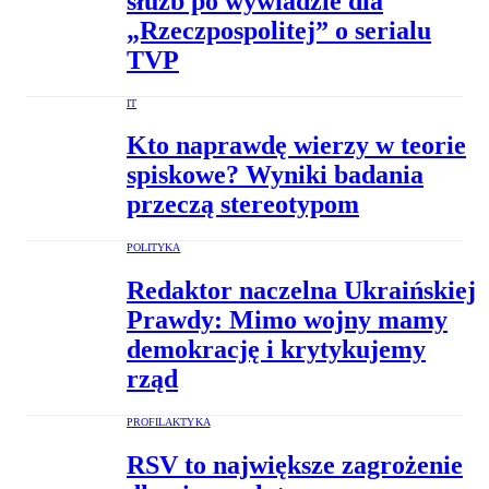
służb po wywiadzie dla
„Rzeczpospolitej” o serialu
TVP
IT
Kto naprawdę wierzy w teorie
spiskowe? Wyniki badania
przeczą stereotypom
POLITYKA
Redaktor naczelna Ukraińskiej
Prawdy: Mimo wojny mamy
demokrację i krytykujemy
rząd
PROFILAKTYKA
RSV to największe zagrożenie