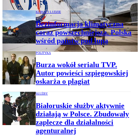
KLIMAT I LUDZIE
Dezinformacja klimatyczna
coraz powszechniejsza. Polska
wśród państw pod lupą
POLITYKA
Burza wokół serialu TVP.
Autor powieści szpiegowskiej
oskarża o plagiat
SŁUŻBY
Białoruskie służby aktywnie
działają w Polsce. Zbudowały
zaplecze dla działalności
agenturalnej