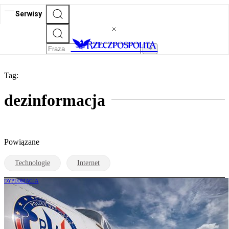
Serwisy
Tag:
dezinformacja
Powiązane
Technologie
Internet
DYPLOMACJA
Szefowa telewizji deportowana za
rosyjską propagandę. Fiodorowa musi
opuścić Francję