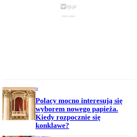
IT
Polacy mocno interesują się
wyborem nowego papieża.
Kiedy rozpocznie się
konklawe?