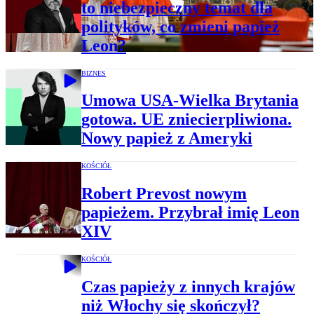
to niebezpieczny temat dla
polityków, co zmieni papież
Leon?
BIZNES
Umowa USA-Wielka Brytania
gotowa. UE zniecierpliwiona.
Nowy papież z Ameryki
KOŚCIÓŁ
Robert Prevost nowym
papieżem. Przybrał imię Leon
XIV
KOŚCIÓŁ
Czas papieży z innych krajów
niż Włochy się skończył?