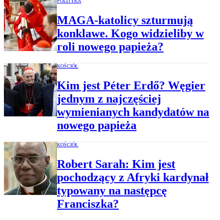
POLITYKA
MAGA-katolicy szturmują
konklawe. Kogo widzieliby w
roli nowego papieża?
KOŚCIÓŁ
Kim jest Péter Erdő? Węgier
jednym z najczęściej
wymienianych kandydatów na
nowego papieża
KOŚCIÓŁ
Robert Sarah: Kim jest
pochodzący z Afryki kardynał
typowany na następcę
Franciszka?