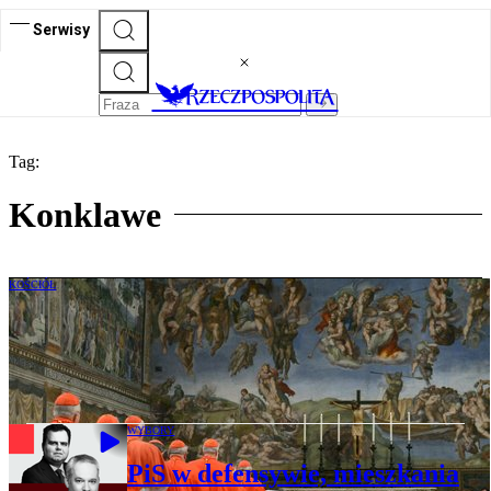
Serwisy
Tag:
Konklawe
KOŚCIÓŁ
Sekrety wyboru papieża Leona XIV.
Zakazany przedmiot w kieszeni
kardynała
WYBORY
PiS w defensywie, mieszkania