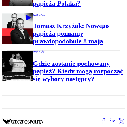
papieża Polaka?
KOŚCIÓŁ
Tomasz Krzyżak: Nowego
papieża poznamy
prawdopodobnie 8 maja
KOŚCIÓŁ
Gdzie zostanie pochowany
papież? Kiedy mogą rozpocząć
się wybory następcy?