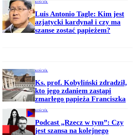
KOŚCIÓŁ
Luis Antonio Tagle: Kim jest
azjatycki kardynał i czy ma
szanse zostać papieżem?
KOŚCIÓŁ
Ks. prof. Kobyliński zdradził,
kto jego zdaniem zastąpi
zmarłego papieża Franciszka
KOŚCIÓŁ
Podcast „Rzecz w tym”: Czy
jest szansa na kolejnego