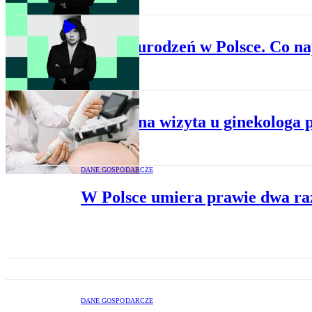
BIZNES
Spadek urodzeń w Polsce. Co n
ADMINISTRACJA
Czy późna wizyta u ginekologa 
DANE GOSPODARCZE
W Polsce umiera prawie dwa razy
DANE GOSPODARCZE