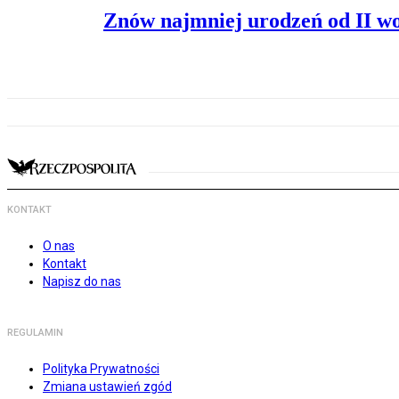
Znów najmniej urodzeń od II w
KONTAKT
O nas
Kontakt
Napisz do nas
REGULAMIN
Polityka Prywatności
Zmiana ustawień zgód