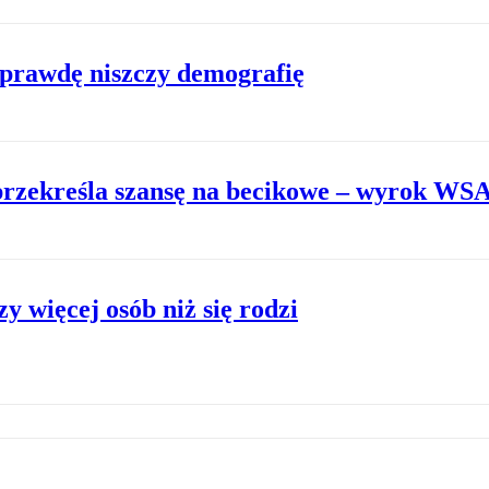
aprawdę niszczy demografię
przekreśla szansę na becikowe – wyrok WS
 więcej osób niż się rodzi