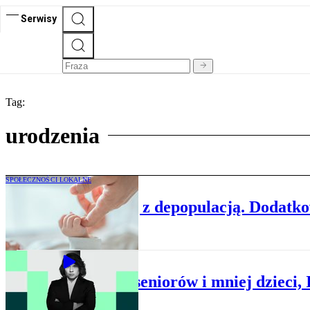
Serwisy
Tag:
urodzenia
SPOŁECZNOŚCI LOKALNE
Samorządy walczą z depopulacją. Dodatkow
BIZNES
Więcej seniorów i mniej dzieci,