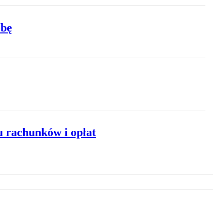
obę
u rachunków i opłat