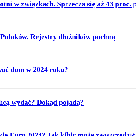
tni w związkach. Sprzecza się aż 43 proc. 
a Polaków. Rejestry dłużników puchną
ować dom w 2024 roku?
 chcą wydać? Dokąd pojadą?
kie Euro 2024? Jak kibic może zaoszczędzić