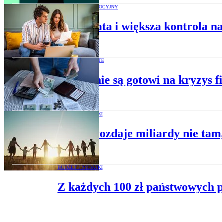
MATERIAŁ PROMOCYJNY
Jedna rata i większa kontrola
FINANSE OSOBISTE
Polacy nie są gotowi na kryzys
BUDŻET I PODATKI
Polska rozdaje miliardy nie tam
BUDŻET I PODATKI
Z każdych 100 zł państwowych p