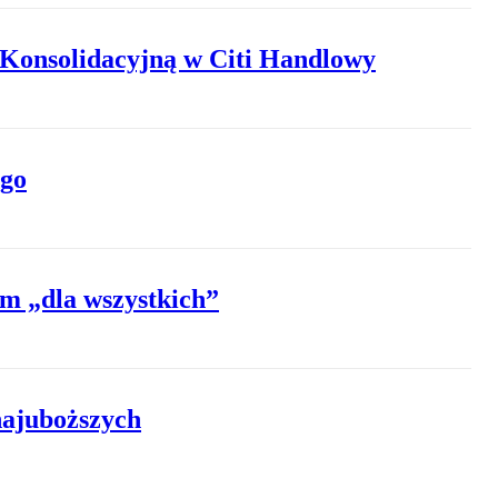
Konsolidacyjną w Citi Handlowy
ego
em „dla wszystkich”
najuboższych