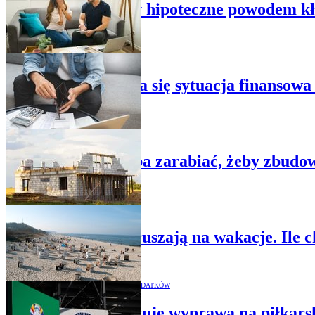
Kredyty hipoteczne powodem kłó
GOSPODARKA
Pogarsza się sytuacja finansow
NIERUCHOMOŚCI
Ile trzeba zarabiać, żeby zbud
BIZNES
Polacy ruszają na wakacje. Ile
PLANOWANIE WYDATKÓW
Ile kosztuje wyprawa na piłkars