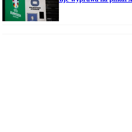
BANKI
Czy i kto najbardziej skorzyst
KONTAKT
O nas