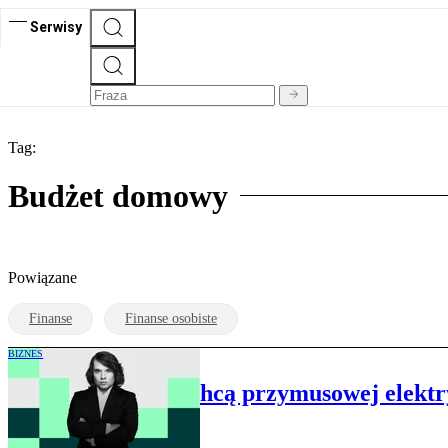
Serwisy
Tag:
Budżet domowy
Powiązane
Finanse
Finanse osobiste
BIZNES
Polskie firmy nie chcą przymusowej elektry