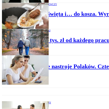
PRZEMYSŁ SPOŻYWCZY
Święta, święta i… do kosza. Wy
BUDŻET I PODATKI
Ponad 3 tys. zł od każdego prac
GOSPODARKA
Kiepskie nastroje Polaków. Czte
BUDŻET RODZINNY