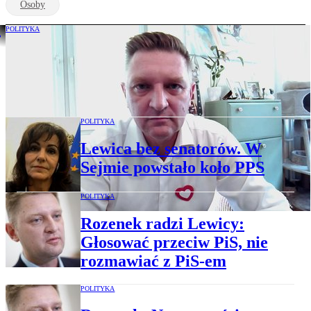
Osoby
POLITYKA
Rozenek: Na listach KO wiele osób
lewicy. Widzę istotny zwrot u Donalda
Tuska
POLITYKA
Lewica bez senatorów. W
Sejmie powstało koło PPS
POLITYKA
Rozenek radzi Lewicy:
Głosować przeciw PiS, nie
rozmawiać z PiS-em
POLITYKA