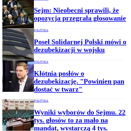
Sejm: Nieobecni sprawili, że
opozycja przegrała głosowanie
POLITYKA
Poseł Solidarnej Polski mówi o
dezubekizacji w wojsku
POLITYKA
Kłótnia posłów o
dezubekizację. "Powinien pan
dostać w twarz"
POLITYKA
Wyniki wyborów do Sejmu. 22
tys. głosów to za mało na
mandat, wystarczą 4 tys.