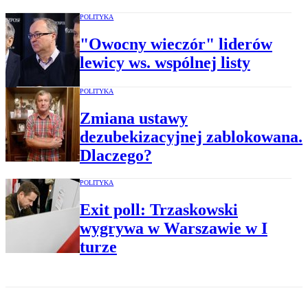
POLITYKA
"Owocny wieczór" liderów
lewicy ws. wspólnej listy
POLITYKA
Zmiana ustawy
dezubekizacyjnej zablokowana.
Dlaczego?
POLITYKA
Exit poll: Trzaskowski
wygrywa w Warszawie w I
turze