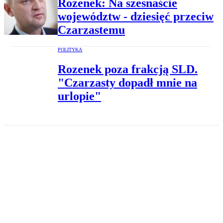
Rozenek: Na szesnaście
województw - dziesięć przeciw
Czarzastemu
POLITYKA
Rozenek poza frakcją SLD.
"Czarzasty dopadł mnie na
urlopie"