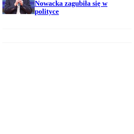
Nowacka zagubiła się w
polityce
POLITYKA
"Jedynki" SLD w Warszawie.
Wśród nich Rozenek i
Jaruzelska
POLITYKA
Sondaż w Warszawie: Jaki
wygrywa w obu turach
POLITYKA