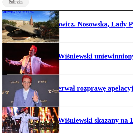
Polityka
MUZYKA POPULARNA
Opole’26 bez Rodowicz. Nosowska, Lady Pa
PRAWO KARNE
Michał Wiśniewski uniewinni
PRAWO KARNE
Sąd przerwał rozprawę apelacy
PRAWO KARNE
Michał Wiśniewski skazany na 1