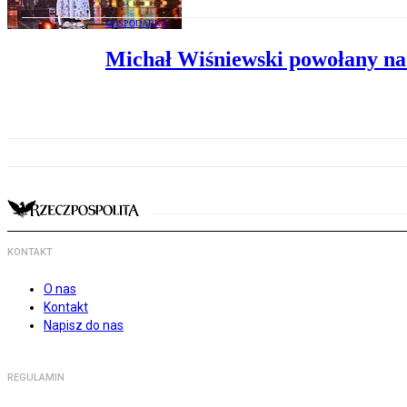
GOSPODARKA
Michał Wiśniewski powołany na 
KONTAKT
O nas
Kontakt
Napisz do nas
REGULAMIN