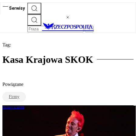
Serwisy
Tag:
Kasa Krajowa SKOK
Powiązane
Firmy
PRAWO KARNE
Michał Wiśniewski uniewinniony w
sprawie SKOK Wołomin. Wyrok
prawomocny