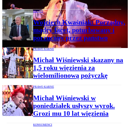
BIZNES
Wojciech Kwaśniak: Porządny,
mądry facet, poturbowany i
porzucony przez państwo
PRAWO KARNE
Michał Wiśniewski skazany na
1,5 roku więzienia za
wielomilionową pożyczkę
PRAWO KARNE
Michał Wiśniewski w
poniedziałek usłyszy wyrok.
Grozi mu 10 lat więzienia
KONSUMENCI