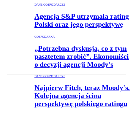
DANE GOSPODARCZE
Agencja S&P utrzymała rating
Polski oraz jego perspektywę
GOSPODARKA
„Potrzebna dyskusja, co z tym
pasztetem zrobić”. Ekonomiści
o decyzji agencji Moody's
DANE GOSPODARCZE
Najpierw Fitch, teraz Moody's.
Kolejna agencja ścina
perspektywę polskiego ratingu