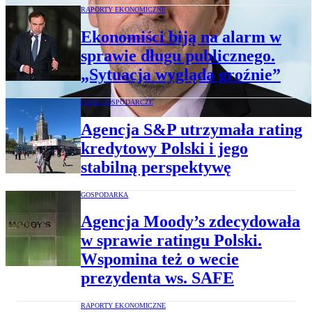
RAPORTY EKONOMICZNE
Ekonomiści biją na alarm w
sprawie długu publicznego.
„Sytuacja wygląda groźnie”
DANE GOSPODARCZE
Agencja S&P utrzymała rating
kredytowy Polski i jego
stabilną perspektywę
GOSPODARKA
Agencja Moody’s zdecydowała
w sprawie ratingu Polski.
Wspomina też o wecie
prezydenta ws. SAFE
RAPORTY EKONOMICZNE