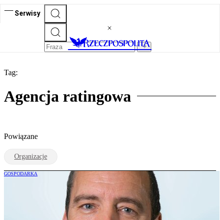
Serwisy
Tag:
Agencja ratingowa
Powiązane
Organizacje
GOSPODARKA
Prezes Fitch Ratings: Niepokoi nas wzrost
polskiego długu