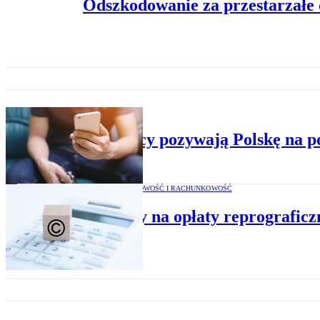
Odszkodowanie za przestarzałe 
MEDIA
Filmowcy pozywają Polskę na p
PODATKI, KSIĘGOWOŚĆ I RACHUNKOWOŚĆ
Rezerwy na opłaty reprograficzn