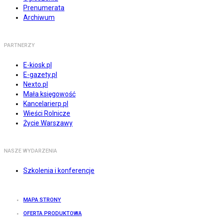
Prenumerata
Archiwum
PARTNERZY
E-kiosk.pl
E-gazety.pl
Nexto.pl
Mała księgowość
Kancelarierp.pl
Wieści Rolnicze
Życie Warszawy
NASZE WYDARZENIA
Szkolenia i konferencje
MAPA STRONY
OFERTA PRODUKTOWA