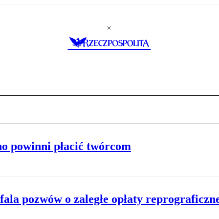
o powinni płacić twórcom
ala pozwów o zaległe opłaty reprograficzn