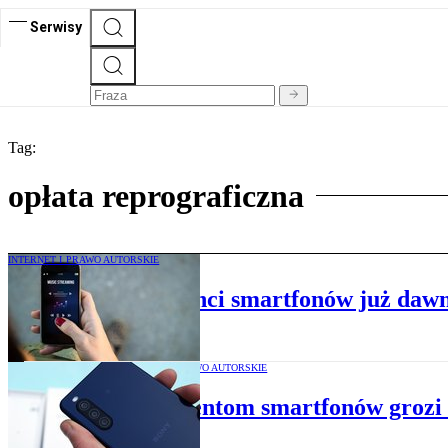
Serwisy
Tag:
opłata reprograficzna
INTERNET I PRAWO AUTORSKIE
Prawnik: producenci smartfonów już dawn
INTERNET I PRAWO AUTORSKIE
Producentom smartfonów grozi f