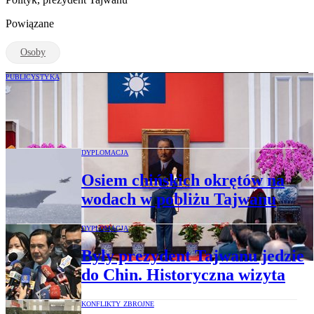
Powiązane
Osoby
PUBLICYSTYKA
Tajwan ma nowego prezydenta. Jak
wygląda sytuacja polityczna na wyspie?
DYPLOMACJA
Osiem chińskich okrętów na
wodach w pobliżu Tajwanu
DYPLOMACJA
Były prezydent Tajwanu jedzie
do Chin. Historyczna wizyta
KONFLIKTY ZBROJNE