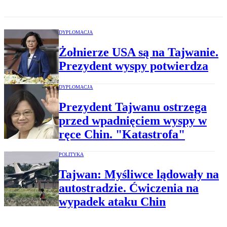
DYPLOMACJA
Żołnierze USA są na Tajwanie.
Prezydent wyspy potwierdza
DYPLOMACJA
Prezydent Tajwanu ostrzega
przed wpadnięciem wyspy w
ręce Chin. "Katastrofa"
POLITYKA
Tajwan: Myśliwce lądowały na
autostradzie. Ćwiczenia na
wypadek ataku Chin