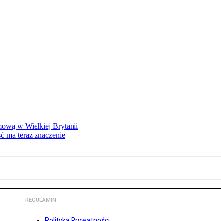
mową w Wielkiej Brytanii
ść ma teraz znaczenie
REGULAMIN
Polityka Prywatności