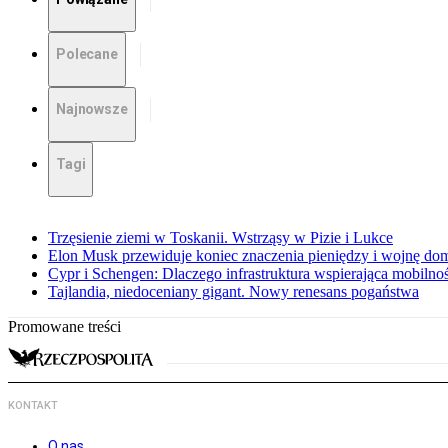
Polecane
Najnowsze
Tagi
Trzęsienie ziemi w Toskanii. Wstrząsy w Pizie i Lukce
Elon Musk przewiduje koniec znaczenia pieniędzy i wojnę do
Cypr i Schengen: Dlaczego infrastruktura wspierająca mobilno
Tajlandia, niedoceniany gigant. Nowy renesans pogaństwa
Promowane treści
KONTAKT
O nas