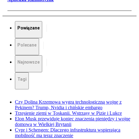
Powiązane
Polecane
Najnowsze
Tagi
Czy Dolina Krzemowa wygra technologiczną wojnę z
Pekinem? Trump, Nvidia i chińskie embargo
Trzęsienie ziemi w Toskanii. Wstrząsy w Pizie i Lukce
Elon Musk przewiduje koniec znaczenia pieniędzy i wojnę
domową w Wielkiej Brytanii
Cypr i Schengen: Dlaczego infrastruktura wspierająca
mobilność ma teraz znaczenie