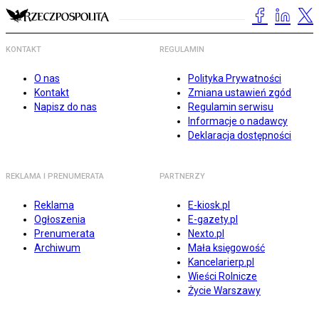
KONTAKT
REGULAMIN
O nas
Polityka Prywatności
Kontakt
Zmiana ustawień zgód
Napisz do nas
Regulamin serwisu
Informacje o nadawcy
Deklaracja dostępności
REKLAMA I PRENUMERATA
PARTNERZY
Reklama
E-kiosk.pl
Ogłoszenia
E-gazety.pl
Prenumerata
Nexto.pl
Archiwum
Mała księgowość
Kancelarierp.pl
Wieści Rolnicze
Życie Warszawy