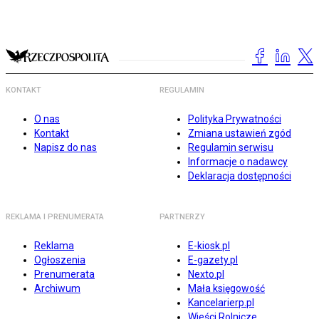
KONTAKT
REGULAMIN
O nas
Polityka Prywatności
Kontakt
Zmiana ustawień zgód
Napisz do nas
Regulamin serwisu
Informacje o nadawcy
Deklaracja dostępności
REKLAMA I PRENUMERATA
PARTNERZY
Reklama
E-kiosk.pl
Ogłoszenia
E-gazety.pl
Prenumerata
Nexto.pl
Archiwum
Mała księgowość
Kancelarierp.pl
Wieści Rolnicze