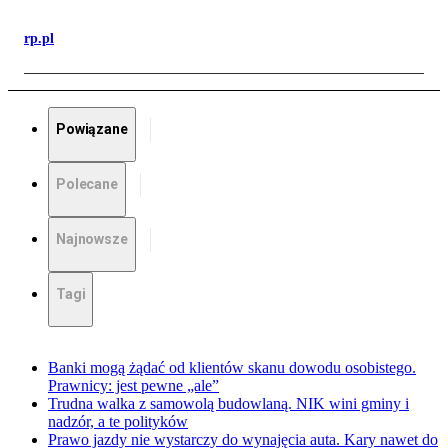
rp.pl
Powiązane
Polecane
Najnowsze
Tagi
Banki mogą żądać od klientów skanu dowodu osobistego.
Prawnicy: jest pewne „ale”
Trudna walka z samowolą budowlaną. NIK wini gminy i
nadzór, a te polityków
Prawo jazdy nie wystarczy do wynajęcia auta. Kary nawet do