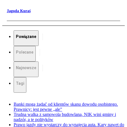
Jagoda Kuraś
Powiązane
Polecane
Najnowsze
Tagi
Banki mogą żądać od klientów skanu dowodu osobistego.
Prawnicy: jest pewne „ale”
Trudna walka z samowolą budowlaną. NIK wini gminy i
nadzór, a te polityków
Prawo jazdy nie wystarczy do wynajęcia auta. Kary nawet do