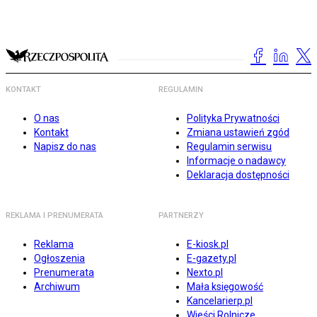
KONTAKT
REGULAMIN
O nas
Polityka Prywatności
Kontakt
Zmiana ustawień zgód
Napisz do nas
Regulamin serwisu
Informacje o nadawcy
Deklaracja dostępności
REKLAMA I PRENUMERATA
PARTNERZY
Reklama
E-kiosk.pl
Ogłoszenia
E-gazety.pl
Prenumerata
Nexto.pl
Archiwum
Mała księgowość
Kancelarierp.pl
Wieści Rolnicze