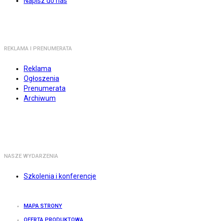
Napisz do nas
REKLAMA I PRENUMERATA
Reklama
Ogłoszenia
Prenumerata
Archiwum
NASZE WYDARZENIA
Szkolenia i konferencje
MAPA STRONY
OFERTA PRODUKTOWA