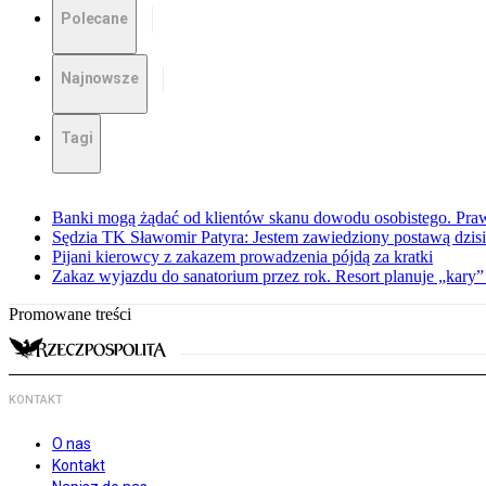
Polecane
Najnowsze
Tagi
Banki mogą żądać od klientów skanu dowodu osobistego. Praw
Sędzia TK Sławomir Patyra: Jestem zawiedziony postawą dzisiej
Pijani kierowcy z zakazem prowadzenia pójdą za kratki
Zakaz wyjazdu do sanatorium przez rok. Resort planuje „kary”
Promowane treści
KONTAKT
O nas
Kontakt