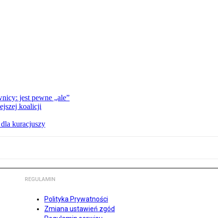
nicy: jest pewne „ale”
szej koalicji
 dla kuracjuszy
REGULAMIN
Polityka Prywatności
Zmiana ustawień zgód