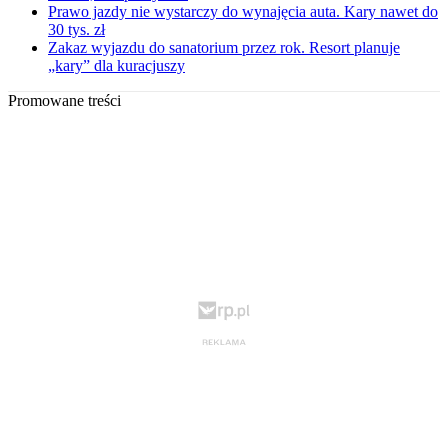
Prawo jazdy nie wystarczy do wynajęcia auta. Kary nawet do
30 tys. zł
Zakaz wyjazdu do sanatorium przez rok. Resort planuje
„kary” dla kuracjuszy
Promowane treści