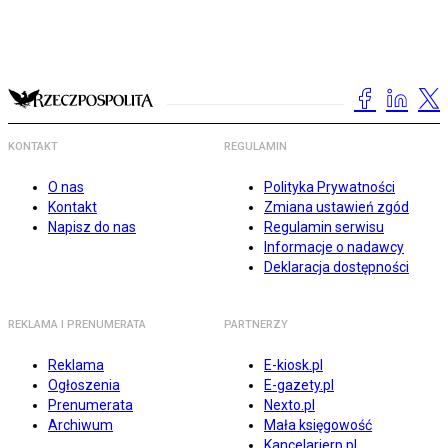
KONTAKT
REGULAMIN
O nas
Polityka Prywatności
Kontakt
Zmiana ustawień zgód
Napisz do nas
Regulamin serwisu
Informacje o nadawcy
Deklaracja dostępności
REKLAMA I PRENUMERATA
PARTNERZY
Reklama
E-kiosk.pl
Ogłoszenia
E-gazety.pl
Prenumerata
Nexto.pl
Archiwum
Mała księgowość
Kancelarierp.pl