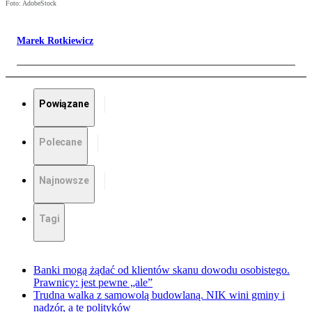
Foto: AdobeStock
Marek Rotkiewicz
Powiązane
Polecane
Najnowsze
Tagi
Banki mogą żądać od klientów skanu dowodu osobistego.
Prawnicy: jest pewne „ale”
Trudna walka z samowolą budowlaną. NIK wini gminy i
nadzór, a te polityków