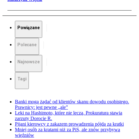
Powiązane
Polecane
Najnowsze
Tagi
Banki mogą żądać od klientów skanu dowodu osobistego.
Prawnicy: jest pewne „ale”
Leki na Hashimoto, które nie leczą. Prokuratura stawia
zarzuty Dorocie R.
Pijani kierowcy z zakazem prowadzenia pójdą za kratki
Mniej osób za kratami niż za PiS, ale znów przybywa
więźniów