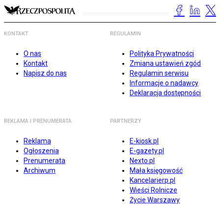
KONTAKT
REGULAMIN
O nas
Polityka Prywatności
Kontakt
Zmiana ustawień zgód
Napisz do nas
Regulamin serwisu
Informacje o nadawcy
Deklaracja dostępności
REKLAMA I PRENUMERATA
PARTNERZY
Reklama
E-kiosk.pl
Ogłoszenia
E-gazety.pl
Prenumerata
Nexto.pl
Archiwum
Mała księgowość
Kancelarierp.pl
Wieści Rolnicze
Życie Warszawy