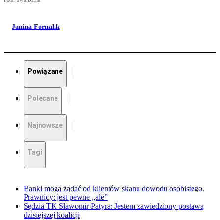
Foto: www.sxc.hu
Janina Fornalik
Powiązane
Polecane
Najnowsze
Tagi
Banki mogą żądać od klientów skanu dowodu osobistego.
Prawnicy: jest pewne „ale”
Sędzia TK Sławomir Patyra: Jestem zawiedziony postawą
dzisiejszej koalicji