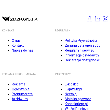
KONTAKT
REGULAMIN
O nas
Polityka Prywatności
Kontakt
Zmiana ustawień zgód
Napisz do nas
Regulamin serwisu
Informacje o nadawcy
Deklaracja dostępności
REKLAMA I PRENUMERATA
PARTNERZY
Reklama
E-kiosk.pl
Ogłoszenia
E-gazety.pl
Prenumerata
Nexto.pl
Archiwum
Mała księgowość
Kancelarierp.pl
Wieści Rolnicze