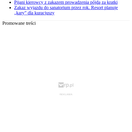
Pijani kierowcy z zakazem prowadzenia pójdą za kratki
Zakaz wyjazdu do sanatorium przez rok. Resort planuje
„kary” dla kuracjuszy
Promowane treści