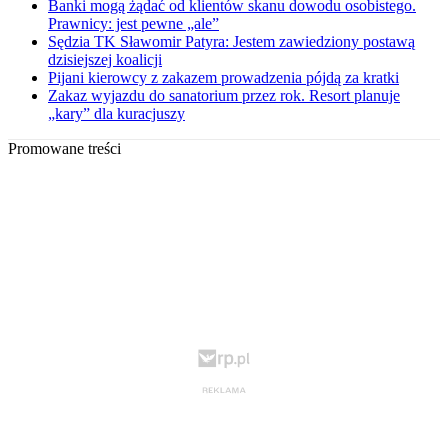
Banki mogą żądać od klientów skanu dowodu osobistego.
Prawnicy: jest pewne „ale”
Sędzia TK Sławomir Patyra: Jestem zawiedziony postawą
dzisiejszej koalicji
Pijani kierowcy z zakazem prowadzenia pójdą za kratki
Zakaz wyjazdu do sanatorium przez rok. Resort planuje
„kary” dla kuracjuszy
Promowane treści