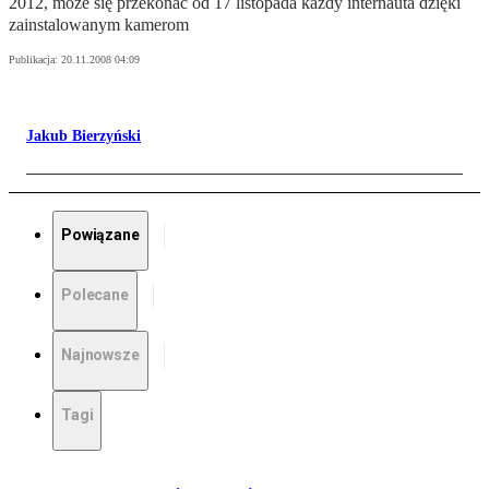
2012, może się przekonać od 17 listopada każdy internauta dzięki
zainstalowanym kamerom
Publikacja:
20.11.2008 04:09
Jakub Bierzyński
Powiązane
Polecane
Najnowsze
Tagi