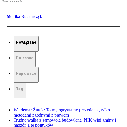
Foto: www.sxc.hu
Monika Kucharczyk
Powiązane
Polecane
Najnowsze
Tagi
Waldemar Żurek: To my ogrywamy prezydenta, tylko
metodami zgodnymi z prawem
Trudna walka z samowolą budowlaną. NIK wini gminy i
nadzór, a te polityków