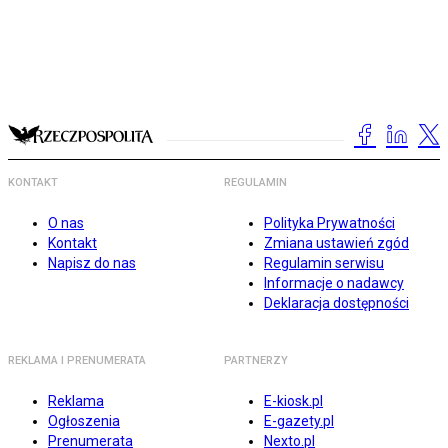
KONTAKT
REGULAMIN
O nas
Polityka Prywatności
Kontakt
Zmiana ustawień zgód
Napisz do nas
Regulamin serwisu
Informacje o nadawcy
Deklaracja dostępności
REKLAMA I PRENUMERATA
PARTNERZY
Reklama
E-kiosk.pl
Ogłoszenia
E-gazety.pl
Prenumerata
Nexto.pl