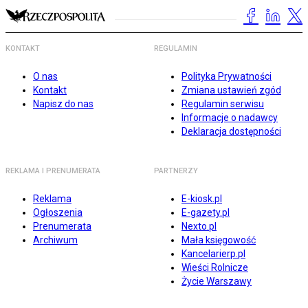
KONTAKT
REGULAMIN
O nas
Polityka Prywatności
Kontakt
Zmiana ustawień zgód
Napisz do nas
Regulamin serwisu
Informacje o nadawcy
Deklaracja dostępności
REKLAMA I PRENUMERATA
PARTNERZY
Reklama
E-kiosk.pl
Ogłoszenia
E-gazety.pl
Prenumerata
Nexto.pl
Archiwum
Mała księgowość
Kancelarierp.pl
Wieści Rolnicze
Życie Warszawy