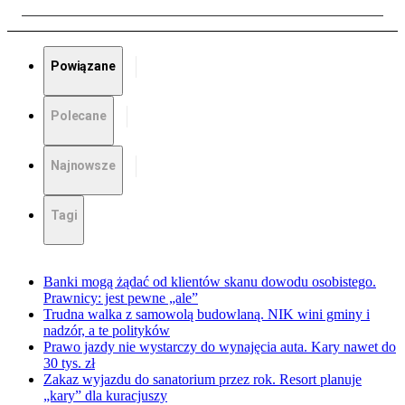
Powiązane
Polecane
Najnowsze
Tagi
Banki mogą żądać od klientów skanu dowodu osobistego.
Prawnicy: jest pewne „ale”
Trudna walka z samowolą budowlaną. NIK wini gminy i
nadzór, a te polityków
Prawo jazdy nie wystarczy do wynajęcia auta. Kary nawet do
30 tys. zł
Zakaz wyjazdu do sanatorium przez rok. Resort planuje
„kary” dla kuracjuszy