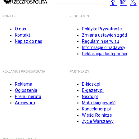
KONTAKT
REGULAMIN
O nas
Polityka Prywatności
Kontakt
Zmiana ustawień zgód
Napisz do nas
Regulamin serwisu
Informacje o nadawcy
Deklaracja dostępności
REKLAMA I PRENUMERATA
PARTNERZY
Reklama
E-kiosk.pl
Ogłoszenia
E-gazety.pl
Prenumerata
Nexto.pl
Archiwum
Mała księgowość
Kancelarierp.pl
Wieści Rolnicze
Życie Warszawy