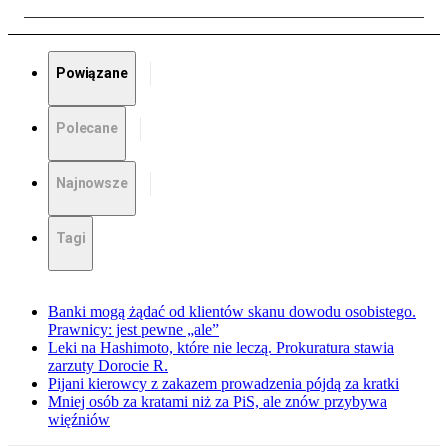
Powiązane
Polecane
Najnowsze
Tagi
Banki mogą żądać od klientów skanu dowodu osobistego.
Prawnicy: jest pewne „ale”
Leki na Hashimoto, które nie leczą. Prokuratura stawia
zarzuty Dorocie R.
Pijani kierowcy z zakazem prowadzenia pójdą za kratki
Mniej osób za kratami niż za PiS, ale znów przybywa
więźniów