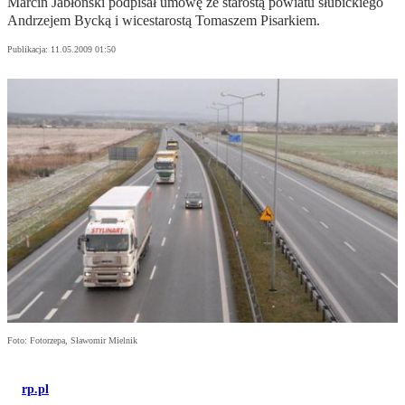
Marcin Jabłoński podpisał umowę ze starostą powiatu słubickiego
Andrzejem Bycką i wicestarostą Tomaszem Pisarkiem.
Publikacja:
11.05.2009 01:50
Foto: Fotorzepa, Sławomir Mielnik
rp.pl