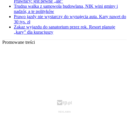
Prawnicy: jest pewne „ale”
Trudna walka z samowolą budowlaną. NIK wini gminy i
nadzór, a te polityków
Prawo jazdy nie wystarczy do wynajęcia auta. Kary nawet do
30 tys. zł
Zakaz wyjazdu do sanatorium przez rok. Resort planuje
„kary” dla kuracjuszy
Promowane treści