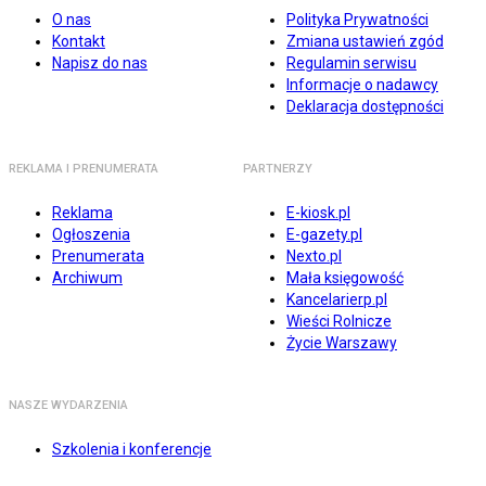
O nas
Polityka Prywatności
Kontakt
Zmiana ustawień zgód
Napisz do nas
Regulamin serwisu
Informacje o nadawcy
Deklaracja dostępności
REKLAMA I PRENUMERATA
PARTNERZY
Reklama
E-kiosk.pl
Ogłoszenia
E-gazety.pl
Prenumerata
Nexto.pl
Archiwum
Mała księgowość
Kancelarierp.pl
Wieści Rolnicze
Życie Warszawy
NASZE WYDARZENIA
Szkolenia i konferencje