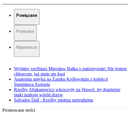
Powiązane
Polecane
Najnowsze
Wybitny rzeźbiarz Mirosław Bałka o patriotyzmie: Nie jestem
chłopcem, już mnie nie kusi
Anatomia antyku na Zamku Królewskim z kolekcji
Stanisława Augusta
Rzeźby Abakanowicz wkroczyły na Wawel. Jej drapieżne
ptaki nurkują wśród drzew
Salvador Dalí : Rzeźby mistrza surrealizmu
Promowane treści