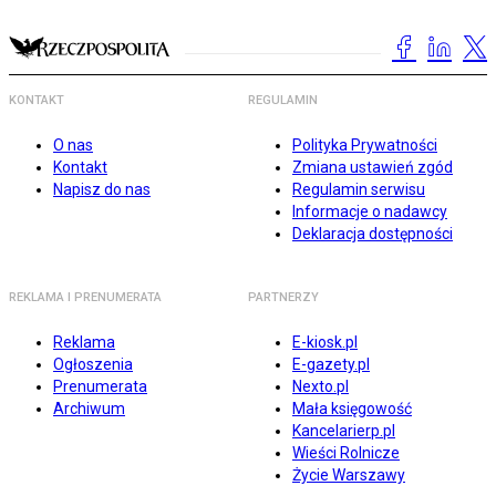
KONTAKT
REGULAMIN
O nas
Polityka Prywatności
Kontakt
Zmiana ustawień zgód
Napisz do nas
Regulamin serwisu
Informacje o nadawcy
Deklaracja dostępności
REKLAMA I PRENUMERATA
PARTNERZY
Reklama
E-kiosk.pl
Ogłoszenia
E-gazety.pl
Prenumerata
Nexto.pl
Archiwum
Mała księgowość
Kancelarierp.pl
Wieści Rolnicze
Życie Warszawy