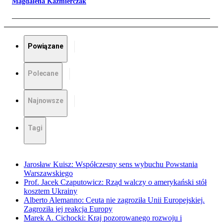
Magdalena Kaźmierczak
Powiązane
Polecane
Najnowsze
Tagi
Jarosław Kuisz: Współczesny sens wybuchu Powstania
Warszawskiego
Prof. Jacek Czaputowicz: Rząd walczy o amerykański stół
kosztem Ukrainy
Alberto Alemanno: Ceuta nie zagroziła Unii Europejskiej.
Zagroziła jej reakcja Europy
Marek A. Cichocki: Kraj pozorowanego rozwoju i