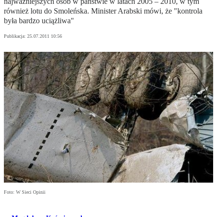
najważniejszych osób w państwie w latach 2005 – 2010, w tym
również lotu do Smoleńska. Minister Arabski mówi, że "kontrola
była bardzo uciążliwa"
Publikacja:
25.07.2011 10:56
Foto: W Sieci Opinii