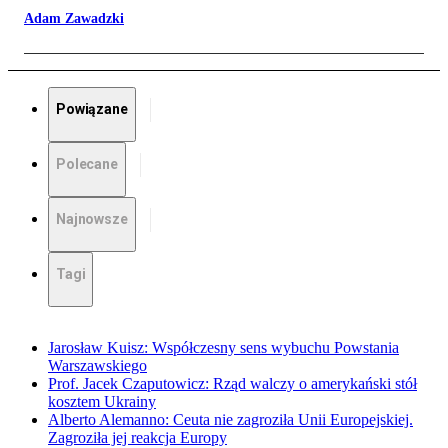
Adam Zawadzki
Powiązane
Polecane
Najnowsze
Tagi
Jarosław Kuisz: Współczesny sens wybuchu Powstania
Warszawskiego
Prof. Jacek Czaputowicz: Rząd walczy o amerykański stół
kosztem Ukrainy
Alberto Alemanno: Ceuta nie zagroziła Unii Europejskiej.
Zagroziła jej reakcja Europy