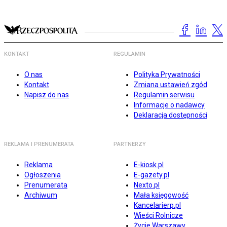
KONTAKT
REGULAMIN
O nas
Polityka Prywatności
Kontakt
Zmiana ustawień zgód
Napisz do nas
Regulamin serwisu
Informacje o nadawcy
Deklaracja dostępności
REKLAMA I PRENUMERATA
PARTNERZY
Reklama
E-kiosk.pl
Ogłoszenia
E-gazety.pl
Prenumerata
Nexto.pl
Archiwum
Mała księgowość
Kancelarierp.pl
Wieści Rolnicze
Życie Warszawy