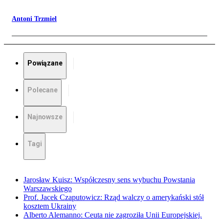
Antoni Trzmiel
Powiązane
Polecane
Najnowsze
Tagi
Jarosław Kuisz: Współczesny sens wybuchu Powstania
Warszawskiego
Prof. Jacek Czaputowicz: Rząd walczy o amerykański stół
kosztem Ukrainy
Alberto Alemanno: Ceuta nie zagroziła Unii Europejskiej.