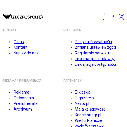
KONTAKT
REGULAMIN
O nas
Polityka Prywatności
Kontakt
Zmiana ustawień zgód
Napisz do nas
Regulamin serwisu
Informacje o nadawcy
Deklaracja dostępności
REKLAMA I PRENUMERATA
PARTNERZY
Reklama
E-kiosk.pl
Ogłoszenia
E-gazety.pl
Prenumerata
Nexto.pl
Archiwum
Mała księgowość
Kancelarierp.pl
Wieści Rolnicze
Życie Warszawy