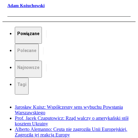
Adam Kożuchowski
Powiązane
Polecane
Najnowsze
Tagi
Jarosław Kuisz: Współczesny sens wybuchu Powstania
Warszawskiego
Prof. Jacek Czaputowicz: Rząd walczy o amerykański stół
kosztem Ukrainy
Alberto Alemanno: Ceuta nie zagroziła Unii Europejskiej.
Zagroziła jej reakcja Europy