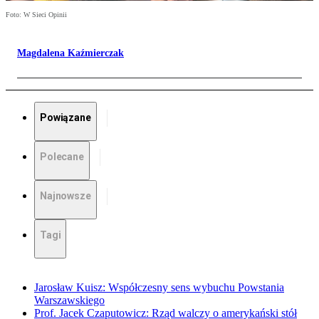
Foto: W Sieci Opinii
Magdalena Kaźmierczak
Powiązane
Polecane
Najnowsze
Tagi
Jarosław Kuisz: Współczesny sens wybuchu Powstania
Warszawskiego
Prof. Jacek Czaputowicz: Rząd walczy o amerykański stół