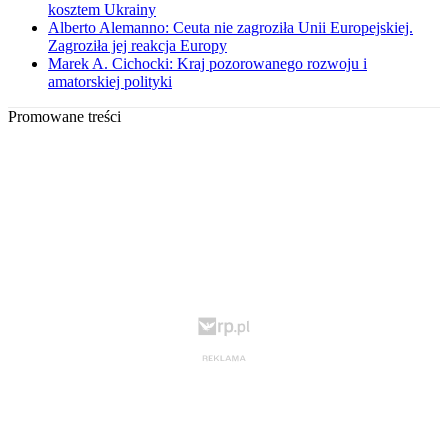
kosztem Ukrainy
Alberto Alemanno: Ceuta nie zagroziła Unii Europejskiej.
Zagroziła jej reakcja Europy
Marek A. Cichocki: Kraj pozorowanego rozwoju i
amatorskiej polityki
Promowane treści