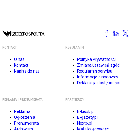
KONTAKT
REGULAMIN
O nas
Polityka Prywatności
Kontakt
Zmiana ustawień zgód
Napisz do nas
Regulamin serwisu
Informacje o nadawcy
Deklaracja dostępności
REKLAMA I PRENUMERATA
PARTNERZY
Reklama
E-kiosk.pl
Ogłoszenia
E-gazety.pl
Prenumerata
Nexto.pl
Archiwum
Mała księgowość