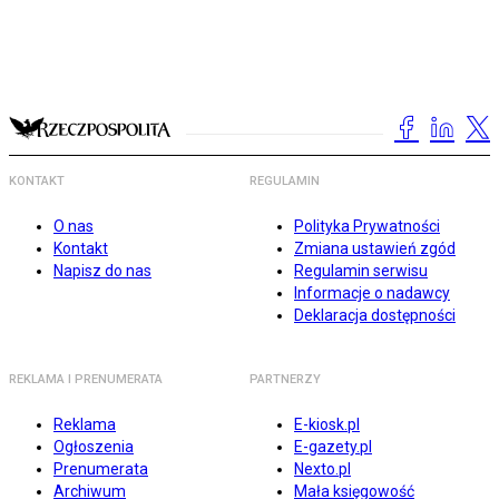
KONTAKT
REGULAMIN
O nas
Polityka Prywatności
Kontakt
Zmiana ustawień zgód
Napisz do nas
Regulamin serwisu
Informacje o nadawcy
Deklaracja dostępności
REKLAMA I PRENUMERATA
PARTNERZY
Reklama
E-kiosk.pl
Ogłoszenia
E-gazety.pl
Prenumerata
Nexto.pl
Archiwum
Mała księgowość