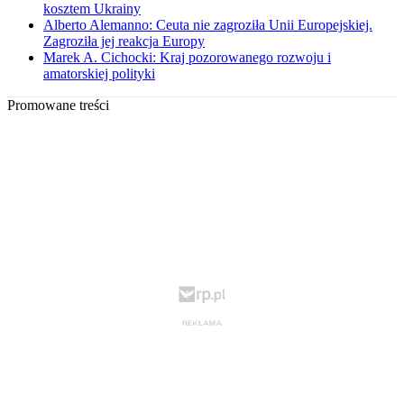
kosztem Ukrainy
Alberto Alemanno: Ceuta nie zagroziła Unii Europejskiej.
Zagroziła jej reakcja Europy
Marek A. Cichocki: Kraj pozorowanego rozwoju i
amatorskiej polityki
Promowane treści