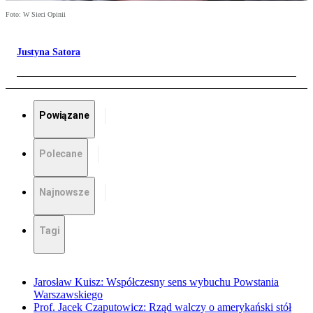
Foto: W Sieci Opinii
Justyna Satora
Powiązane
Polecane
Najnowsze
Tagi
Jarosław Kuisz: Współczesny sens wybuchu Powstania
Warszawskiego
Prof. Jacek Czaputowicz: Rząd walczy o amerykański stół