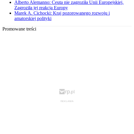
Alberto Alemanno: Ceuta nie zagroziła Unii Europejskiej.
Zagroziła jej reakcja Europy
Marek A. Cichocki: Kraj pozorowanego rozwoju i
amatorskiej polityki
Promowane treści