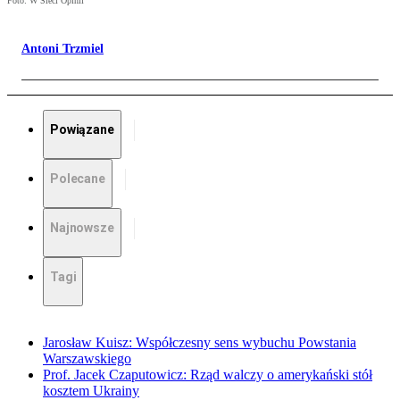
Foto: W Sieci Opinii
Antoni Trzmiel
Powiązane
Polecane
Najnowsze
Tagi
Jarosław Kuisz: Współczesny sens wybuchu Powstania
Warszawskiego
Prof. Jacek Czaputowicz: Rząd walczy o amerykański stół
kosztem Ukrainy