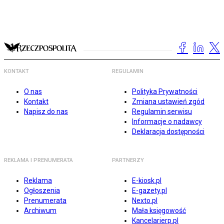
KONTAKT
REGULAMIN
O nas
Polityka Prywatności
Kontakt
Zmiana ustawień zgód
Napisz do nas
Regulamin serwisu
Informacje o nadawcy
Deklaracja dostępności
REKLAMA I PRENUMERATA
PARTNERZY
Reklama
E-kiosk.pl
Ogłoszenia
E-gazety.pl
Prenumerata
Nexto.pl
Archiwum
Mała księgowość
Kancelarierp.pl