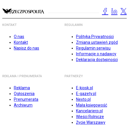
KONTAKT
REGULAMIN
O nas
Polityka Prywatności
Kontakt
Zmiana ustawień zgód
Napisz do nas
Regulamin serwisu
Informacje o nadawcy
Deklaracja dostępności
REKLAMA I PRENUMERATA
PARTNERZY
Reklama
E-kiosk.pl
Ogłoszenia
E-gazety.pl
Prenumerata
Nexto.pl
Archiwum
Mała księgowość
Kancelarierp.pl
Wieści Rolnicze
Życie Warszawy