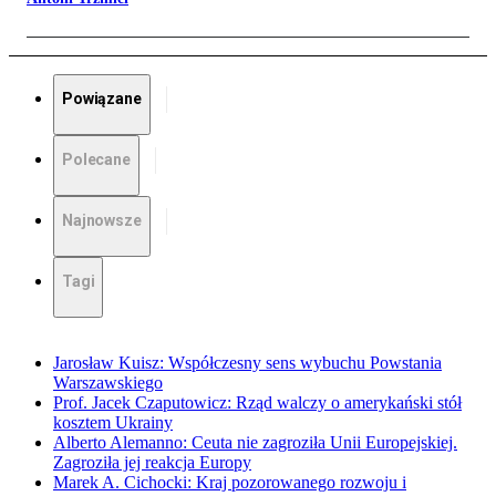
Powiązane
Polecane
Najnowsze
Tagi
Jarosław Kuisz: Współczesny sens wybuchu Powstania
Warszawskiego
Prof. Jacek Czaputowicz: Rząd walczy o amerykański stół
kosztem Ukrainy
Alberto Alemanno: Ceuta nie zagroziła Unii Europejskiej.
Zagroziła jej reakcja Europy
Marek A. Cichocki: Kraj pozorowanego rozwoju i