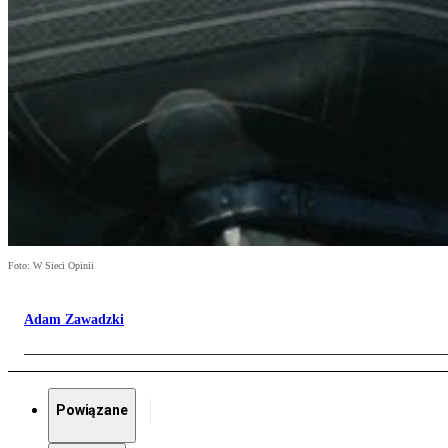
Foto: W Sieci Opinii
Adam Zawadzki
Powiązane