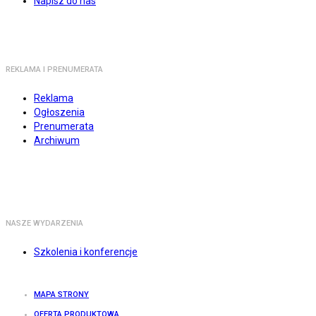
Napisz do nas
REKLAMA I PRENUMERATA
Reklama
Ogłoszenia
Prenumerata
Archiwum
NASZE WYDARZENIA
Szkolenia i konferencje
MAPA STRONY
OFERTA PRODUKTOWA