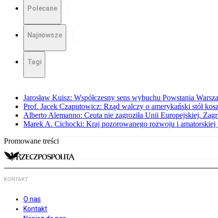
Polecane
Najnowsze
Tagi
Jarosław Kuisz: Współczesny sens wybuchu Powstania Warsz
Prof. Jacek Czaputowicz: Rząd walczy o amerykański stół kos
Alberto Alemanno: Ceuta nie zagroziła Unii Europejskiej. Zagro
Marek A. Cichocki: Kraj pozorowanego rozwoju i amatorskiej 
Promowane treści
KONTAKT
O nas
Kontakt