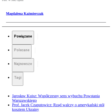
Foto: W Sieci Opinii
Magdalena Kaźmierczak
Powiązane
Polecane
Najnowsze
Tagi
Jarosław Kuisz: Współczesny sens wybuchu Powstania
Warszawskiego
Prof. Jacek Czaputowicz: Rząd walczy o amerykański stół
kosztem Ukrainy