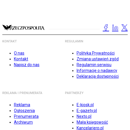
KONTAKT
REGULAMIN
O nas
Polityka Prywatności
Kontakt
Zmiana ustawień zgód
Napisz do nas
Regulamin serwisu
Informacje o nadawcy
Deklaracja dostępności
REKLAMA I PRENUMERATA
PARTNERZY
Reklama
E-kiosk.pl
Ogłoszenia
E-gazety.pl
Prenumerata
Nexto.pl
Archiwum
Mała księgowość
Kancelarierp.pl