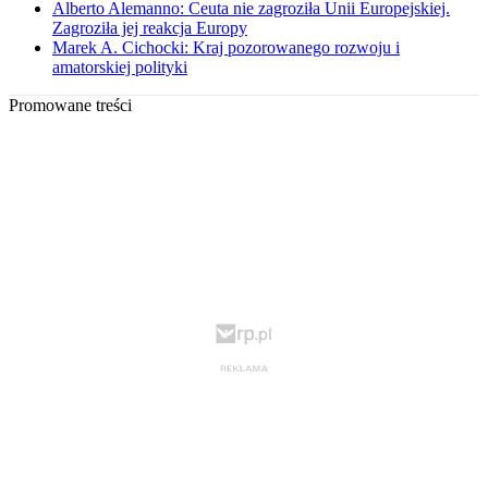
Alberto Alemanno: Ceuta nie zagroziła Unii Europejskiej.
Zagroziła jej reakcja Europy
Marek A. Cichocki: Kraj pozorowanego rozwoju i
amatorskiej polityki
Promowane treści